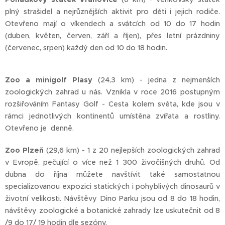
plný strašidel a nejrůznějších aktivit pro děti i jejich rodiče.
Otevřeno mají o víkendech a svátcích od 10 do 17 hodin
(duben, květen, červen, září a říjen), přes letní prázdniny
(červenec, srpen) každý den od 10 do 18 hodin.
Zoo a minigolf Plasy
(24,3 km) - jedna z nejmenších
zoologických zahrad u nás. Vznikla v roce 2016 postupným
rozšiřováním Fantasy Golf - Cesta kolem světa, kde jsou v
rámci jednotlivých kontinentů umístěna zvířata a rostliny.
Otevřeno je denně.
Zoo Plzeň
(29,6 km) - 1 z 20 nejlepších zoologických zahrad
v Evropě, pečující o více než 1 300 živočišných druhů. Od
dubna do října můžete navštívit také samostatnou
specializovanou expozici statických i pohyblivých dinosaurů v
životní velikosti. Návštěvy Dino Parku jsou od 8 do 18 hodin,
návštěvy zoologické a botanické zahrady lze uskutečnit od 8
/9 do 17/ 19 hodin dle sezóny.