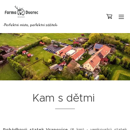
-Perfektní místo, perfektní zážitek-
Kam s dětmi
Pohádkový statek Vranovice
(6 km) - venkovský statek