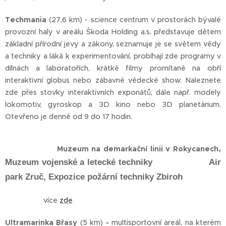
Techmania
(27,6 km) - science centrum v prostorách bývalé
provozní haly v areálu Škoda Holding a.s. představuje dětem
základní přírodní jevy a zákony, seznamuje je se světem vědy
a techniky a láká k experimentování, probíhají zde programy v
dílnách a laboratořích, krátké filmy promítané na obří
interaktivní globus nebo zábavné vědecké show. Naleznete
zde přes stovky interaktivních exponátů, dále např. modely
lokomotiv, gyroskop a 3D kino nebo 3D planetárium.
Otevřeno je denně od 9 do 17 hodin.
Muzeum na demarkační linii v Rokycanech,
Muzeum vojenské a letecké techniky Air
park Zruč, Expozice požární techniky Zbiroh
více
zde
Ultramarinka Břasy
(5 km)
-
multisportovní areál, na kterém