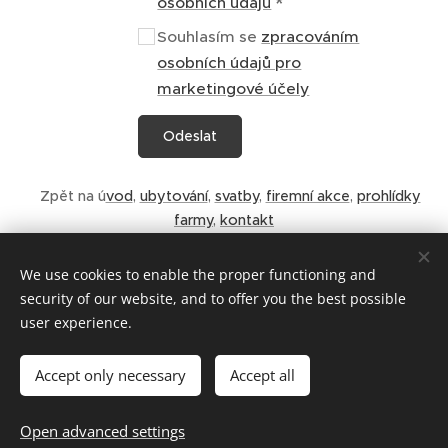
osobních údajů
Souhlasím se
zpracováním
osobních údajů pro
marketingové účely
Odeslat
Zpět na ú
vod
,
ubytování
,
svatby
,
firemní akce
,
prohlídky
farmy
,
kontakt
We use cookies to enable the proper functioning and
security of our website, and to offer you the best possible
Obchodní podmínky
user experience.
Pravidla ochrany soukromí
Cookies
Accept only necessary
Accept all
Languages
Open advanced settings
Čeština
English