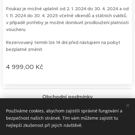
Poukaz je možné uplatnit od 2. 1. 2024 do 30. 4. 2024 a od
1. 11. 2024 do 30. 4. 2025 včetně víkendů a státních svátků,
v případě potřeby je možné domluvit prodloužení platnosti
voucheru.
Rezervovaný termín lze 14 dní před nástupem na pobyt
bezplatně změnit.
4 999,00
Kč
Obchodní podmínky
Používáme cookies, abychom zajistili správné fungování a
Pravidla ochrany soukromí
Cookies
bezpečnost našich stránek. Tím vám můžeme zajistit tu
nejlepší zkušenost při jejich návštěvě.
Jazyky