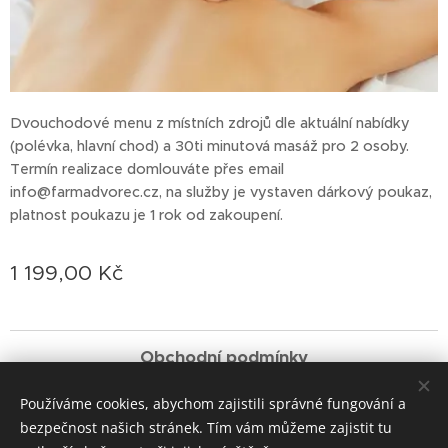
Dvouchodové menu z místních zdrojů dle aktuální nabídky
(polévka, hlavní chod) a 30ti minutová masáž pro 2 osoby.
Termín realizace domlouváte přes email
info@farmadvorec.cz, na služby je vystaven dárkový poukaz,
platnost poukazu je 1 rok od zakoupení.
1 199,00
Kč
Obchodní podmínky
Používáme cookies, abychom zajistili správné fungování a
Pravidla ochrany soukromí
Cookies
bezpečnost našich stránek. Tím vám můžeme zajistit tu