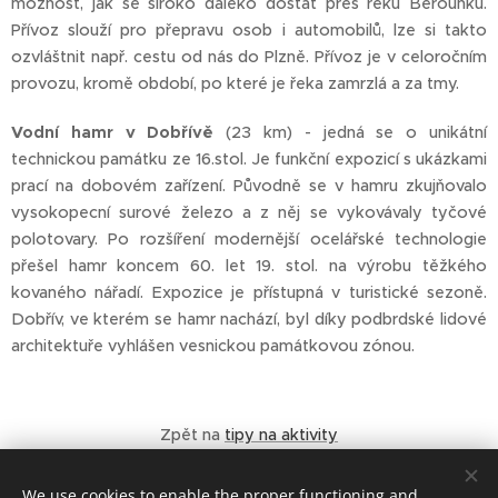
možnost, jak se široko daleko dostat přes řeku Berounku.
Přívoz slouží pro přepravu osob i automobilů, lze si takto
ozvláštnit např. cestu od nás do Plzně. Přívoz je v celoročním
provozu, kromě období, po které je řeka zamrzlá a za tmy.
Vodní hamr v Dobřívě
(23 km) - jedná se o unikátní
technickou památku ze 16.stol. Je funkční expozicí s ukázkami
prací na dobovém zařízení. Původně se v hamru zkujňovalo
vysokopecní surové železo a z něj se vykovávaly tyčové
polotovary. Po rozšíření modernější ocelářské technologie
přešel hamr koncem 60. let 19. stol. na výrobu těžkého
kovaného nářadí. Expozice je přístupná v turistické sezoně.
Dobřív, ve kterém se hamr nachází, byl díky podbrdské lidové
architektuře vyhlášen vesnickou památkovou zónou.
Zpět na
tipy na aktivity
We use cookies to enable the proper functioning and